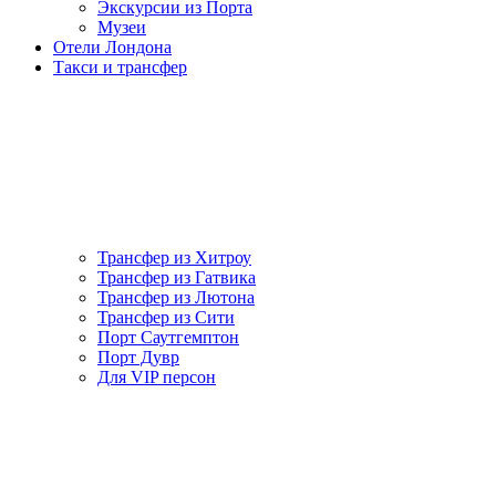
Экскурсии из Порта
Музеи
Отели Лондона
Такси и трансфер
Трансфер из Хитроу
Трансфер из Гатвика
Трансфер из Лютона
Трансфер из Сити
Порт Саутгемптон
Порт Дувр
Для VIP персон