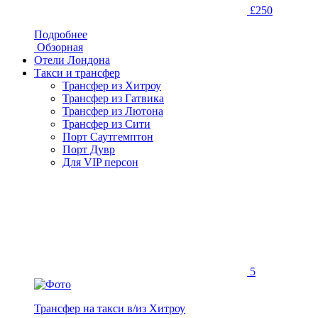
£250
Подробнее
Обзорная
Отели Лондона
Такси и трансфер
Трансфер из Хитроу
Трансфер из Гатвика
Трансфер из Лютона
Трансфер из Сити
Порт Саутгемптон
Порт Дувр
Для VIP персон
5
Трансфер на такси в/из Хитроу