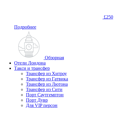
£250
Подробнее
Обзорная
Отели Лондона
Такси и трансфер
Трансфер из Хитроу
Трансфер из Гатвика
Трансфер из Лютона
Трансфер из Сити
Порт Саутгемптон
Порт Дувр
Для VIP персон