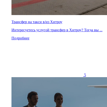
Трансфер на такси в/из Хитроу
Интересуетесь услугой трансфер в Хитроу? Тогда вы ...
Подробнее
5