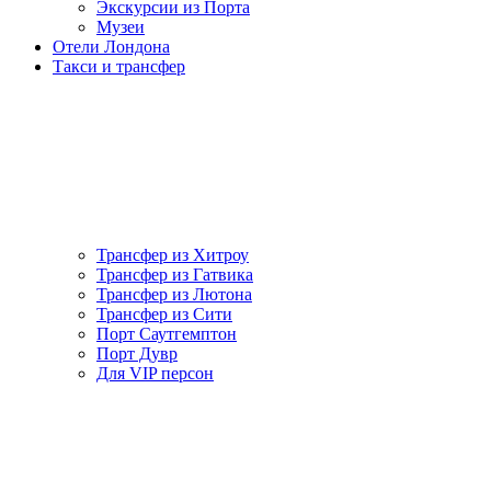
Экскурсии из Порта
Музеи
Отели Лондона
Такси и трансфер
Трансфер из Хитроу
Трансфер из Гатвика
Трансфер из Лютона
Трансфер из Сити
Порт Саутгемптон
Порт Дувр
Для VIP персон