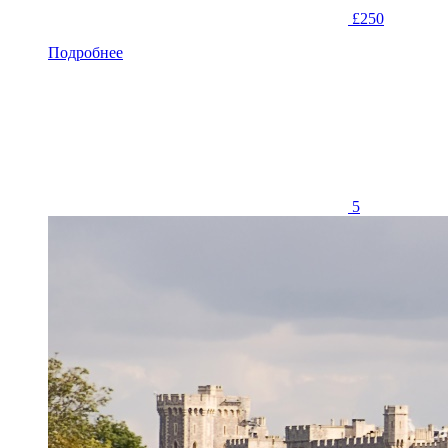
£250
Подробнее
5