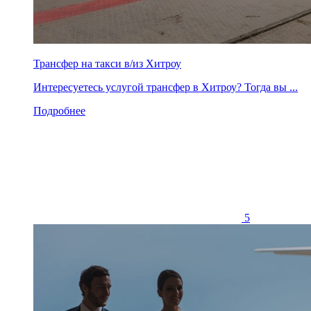
Трансфер на такси в/из Хитроу
Интересуетесь услугой трансфер в Хитроу? Тогда вы ...
Подробнее
5