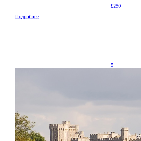
£250
Подробнее
5