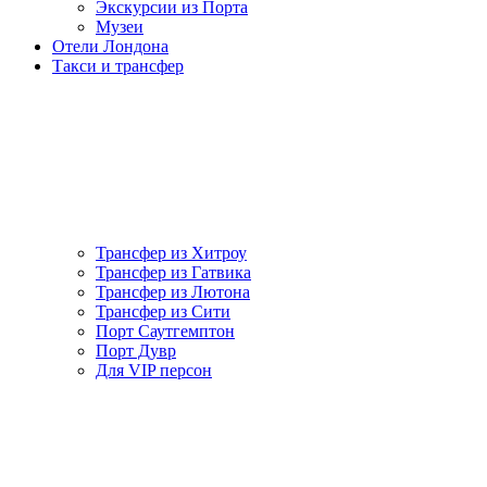
Экскурсии из Порта
Музеи
Отели Лондона
Такси и трансфер
Трансфер из Хитроу
Трансфер из Гатвика
Трансфер из Лютона
Трансфер из Сити
Порт Саутгемптон
Порт Дувр
Для VIP персон