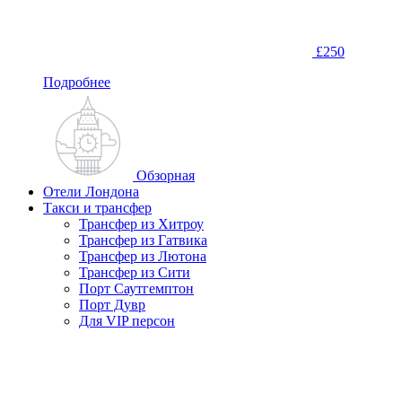
£250
Подробнее
Обзорная
Отели Лондона
Такси и трансфер
Трансфер из Хитроу
Трансфер из Гатвика
Трансфер из Лютона
Трансфер из Сити
Порт Саутгемптон
Порт Дувр
Для VIP персон